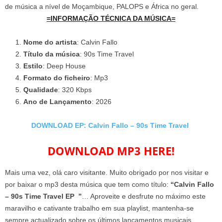
de música a nível de Moçambique, PALOPS e África no geral.
=INFORMAÇÃO TÉCNICA DA MÚSICA=
Nome do artista
: Calvin Fallo
Título da música
: 90s Time Travel
Estilo
: Deep House
Formato do ficheiro
: Mp3
Qualidade
: 320 Kbps
Ano de Lançamento
: 2026
DOWNLOAD EP: Calvin Fallo – 90s Time Travel
DOWNLOAD MP3 HERE!
Mais uma vez, olá caro visitante. Muito obrigado por nos visitar e
por baixar o mp3 desta música que tem como título:
“Calvin Fallo
– 90s Time Travel EP ”
… Aproveite e desfrute no máximo este
maravilho e cativante trabalho em sua playlist, mantenha-se
sempre actualizado sobre os últimos lançamentos musicais