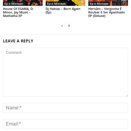
Ep e Mixtape
Ep e Mixtape
Ep e Mixtape
House Of ESAMA, D-
Dj Habias – Born Again
Hernâni – Vergonha É
Minor, Jay Music –
(Ep)
Roubar E Ser Apanhado
Mathatha EP
EP (Deluxe)
LEAVE A REPLY