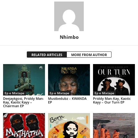
Nhimbo
RELATED ARTICLES
MORE FROM AUTHOR
Ep e Mixtape
Ep e Mixtape
Ep e Mixtape
Deejaykgosi, Priddy Man-
Mustbedubz – KWANDA
Priddy Man-Kay, Kaotic
Kay, Kaotic Kayy –
EP
Kayy – Our Turn EP
Chairman EP