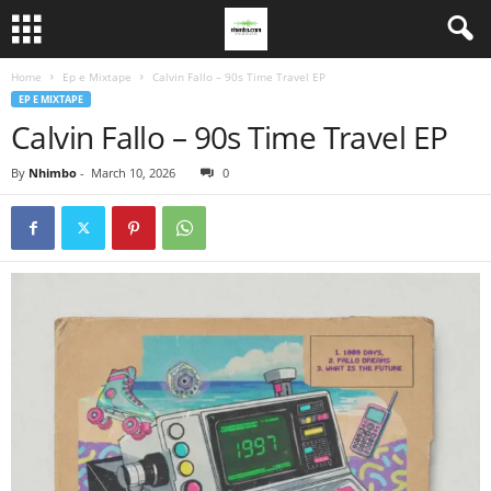
Home
Ep e Mixtape
Calvin Fallo – 90s Time Travel EP
EP E MIXTAPE
Calvin Fallo – 90s Time Travel EP
By
Nhimbo
-
March 10, 2026
0