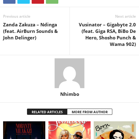
Previous article
Next article
Zanda Zakuza – Ndinga
Vusinator – Gigabyte 2.0
(feat. AirBurn Sounds &
(feat. Giga RSA, BiBo De
John Delinger)
Hero, Shosho Punch &
Wama 902)
Nhimbo
RELATED ARTICLES
MORE FROM AUTHOR