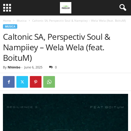
Home
Musica
Caltonic SA, Perspectiv Soul & Nampiiey – Wela Wela (feat. BoituM)
MUSICA
Caltonic SA, Perspectiv Soul &
Nampiiey – Wela Wela (feat.
BoituM)
By
Nhimbo
-
June 6, 2025
0