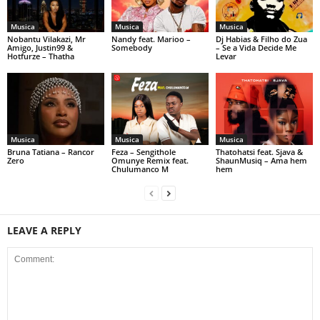
Musica
Musica
Musica
Nobantu Vilakazi, Mr
Nandy feat. Marioo –
Dj Habias & Filho do Zua
Amigo, Justin99 &
Somebody
– Se a Vida Decide Me
Hotfurze – Thatha
Levar
Musica
Musica
Musica
Bruna Tatiana – Rancor
Feza – Sengithole
Thatohatsi feat. Sjava &
Zero
Omunye Remix feat.
ShaunMusiq – Ama hem
Chulumanco M
hem
LEAVE A REPLY