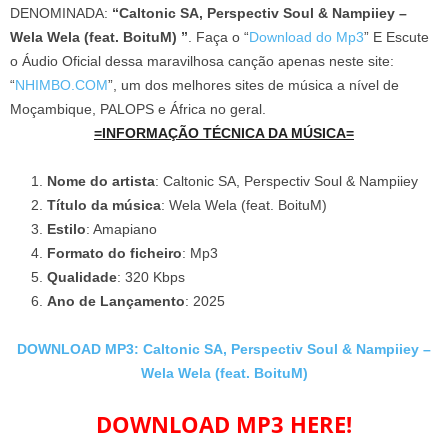
DENOMINADA:
“Caltonic SA, Perspectiv Soul & Nampiiey –
Wela Wela (feat. BoituM) ”
. Faça o “
Download do Mp3
” E Escute
o Áudio Oficial dessa maravilhosa canção apenas neste site:
“
NHIMBO.COM
”, um dos melhores sites de música a nível de
Moçambique, PALOPS e África no geral.
=INFORMAÇÃO TÉCNICA DA MÚSICA=
Nome do artista
: Caltonic SA, Perspectiv Soul & Nampiiey
Título da música
: Wela Wela (feat. BoituM)
Estilo
: Amapiano
Formato do ficheiro
: Mp3
Qualidade
: 320 Kbps
Ano de Lançamento
: 2025
DOWNLOAD MP3: Caltonic SA, Perspectiv Soul & Nampiiey –
Wela Wela (feat. BoituM)
DOWNLOAD MP3 HERE!