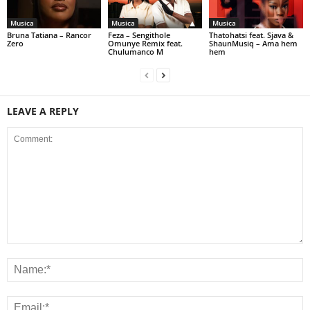
Musica
Musica
Musica
Bruna Tatiana – Rancor
Feza – Sengithole
Thatohatsi feat. Sjava &
Zero
Omunye Remix feat.
ShaunMusiq – Ama hem
Chulumanco M
hem
LEAVE A REPLY