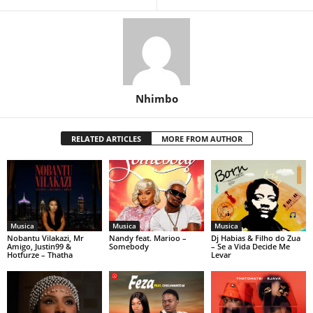
Nhimbo
RELATED ARTICLES
MORE FROM AUTHOR
Musica
Musica
Musica
Nobantu Vilakazi, Mr
Nandy feat. Marioo –
Dj Habias & Filho do Zua
Amigo, Justin99 &
Somebody
– Se a Vida Decide Me
Hotfurze – Thatha
Levar