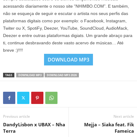
acessando diariamente o nosso site “NHIMBO.COM”. E também,
não se esqueça de seguir e escutar o artista nos seus perfis das
plataformas digitais como por exemplo: o Facebook, Instagram,
Twiter ou X, SpotiFy, Deezer, YouTube, SoundCloud, AudioMack,
Deezer e entre outras plataformas digiats. Um grande abraço para
ti, continue desbravando deste vasto acervo de músicas… Até
breve :)!!!!
DOWNLOAD MP3
TAGS
DOWNLOAD MP3
DOWNLOAD MP3 2026
Previous article
Next article
DandyLisbon x UBAX – Nha
Mejja – Siaka feat. Fik
Terra
Fameica