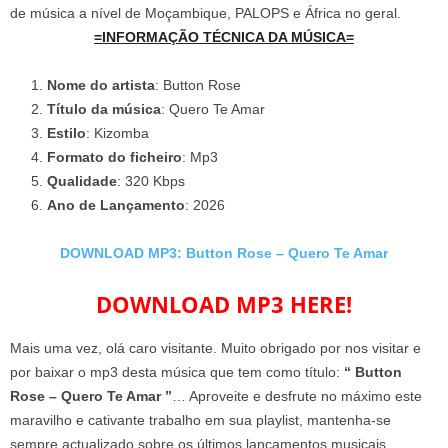
de música a nível de Moçambique, PALOPS e África no geral.
=INFORMAÇÃO TÉCNICA DA MÚSICA=
Nome do artista
: Button Rose
Título da música
: Quero Te Amar
Estilo
: Kizomba
Formato do ficheiro
: Mp3
Qualidade
: 320 Kbps
Ano de Lançamento
: 2026
DOWNLOAD MP3: Button Rose – Quero Te Amar
DOWNLOAD MP3 HERE!
Mais uma vez, olá caro visitante. Muito obrigado por nos visitar e
por baixar o mp3 desta música que tem como título:
“ Button
Rose – Quero Te Amar ”
… Aproveite e desfrute no máximo este
maravilho e cativante trabalho em sua playlist, mantenha-se
sempre actualizado sobre os últimos lançamentos musicais