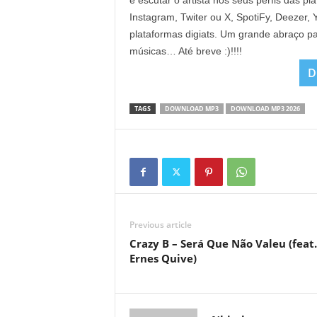
e escutar o artista nos seus perfis das p
Instagram, Twiter ou X, SpotiFy, Deezer
plataformas digiats. Um grande abraço pa
músicas… Até breve :)!!!!
D
TAGS
DOWNLOAD MP3
DOWNLOAD MP3 2026
Previous article
Crazy B – Será Que Não Valeu (feat.
Ernes Quive)