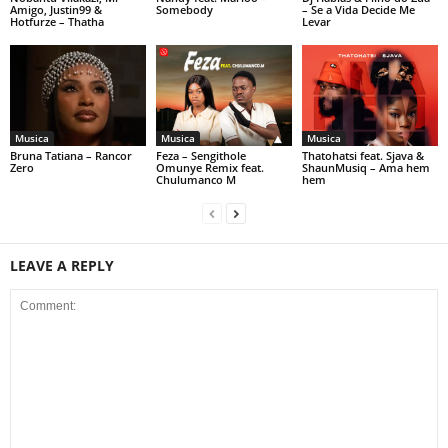
Amigo, Justin99 &
Somebody
– Se a Vida Decide Me
Hotfurze – Thatha
Levar
Musica
Musica
Musica
Bruna Tatiana – Rancor
Feza – Sengithole
Thatohatsi feat. Sjava &
Zero
Omunye Remix feat.
ShaunMusiq – Ama hem
Chulumanco M
hem
LEAVE A REPLY