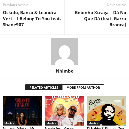
Previous article
Next article
Oskido, Banzo & Leandra
Bebinho Xtraga – Dá No
Vert – I Belong To You feat.
Que Dá (feat. Garra
Shane907
Branca)
Nhimbo
RELATED ARTICLES
MORE FROM AUTHOR
Musica
Musica
Musica
Nobantu Vilakazi, Mr
Nandy feat. Marioo –
Dj Habias & Filho do Zua