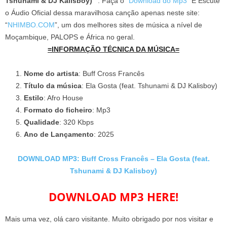
Tshunami & DJ Kalisboy) ”
. Faça o “
Download do Mp3
” E Escute
o Áudio Oficial dessa maravilhosa canção apenas neste site:
“
NHIMBO.COM
”, um dos melhores sites de música a nível de
Moçambique, PALOPS e África no geral.
=INFORMAÇÃO TÉCNICA DA MÚSICA=
Nome do artista
: Buff Cross Francês
Título da música
: Ela Gosta (feat. Tshunami & DJ Kalisboy)
Estilo
: Afro House
Formato do ficheiro
: Mp3
Qualidade
: 320 Kbps
Ano de Lançamento
: 2025
DOWNLOAD MP3: Buff Cross Francês – Ela Gosta (feat.
Tshunami & DJ Kalisboy)
DOWNLOAD MP3 HERE!
Mais uma vez, olá caro visitante. Muito obrigado por nos visitar e