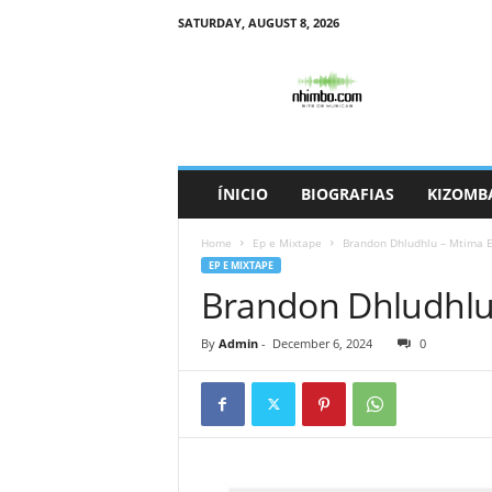
SATURDAY, AUGUST 8, 2026
N
h
i
m
b
o
ÍNICIO
BIOGRAFIAS
KIZOMB
Home
Ep e Mixtape
Brandon Dhludhlu – Mtima 
EP E MIXTAPE
Brandon Dhludhlu
By
Admin
-
December 6, 2024
0