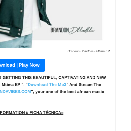
Brandon Dhludhlu – Mtima EP
nload | Play Now
! GETTING THIS BEAUTIFUL, CAPTIVATING AND NEW
Mtima EP ”. “
Download The Mp3
”
And Stream The
NDAVIBES.COM
”, your one of the best african music
FORMATION // FICHA TÉCNICA=