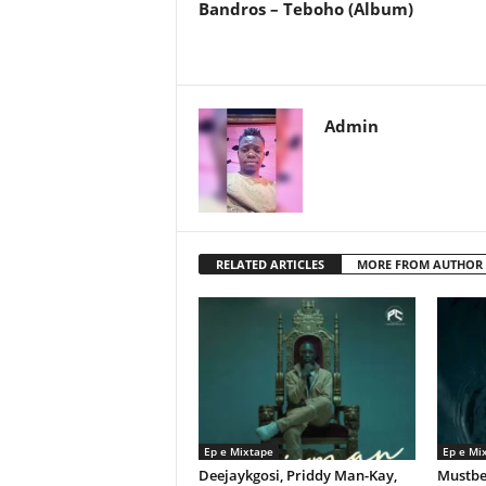
Bandros – Teboho (Album)
Admin
RELATED ARTICLES
MORE FROM AUTHOR
Ep e Mixtape
Ep e Mi
Deejaykgosi, Priddy Man-Kay,
Mustbe