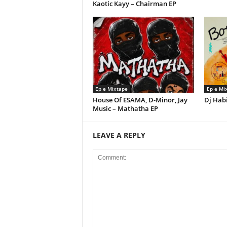
Kaotic Kayy – Chairman EP
Ep e Mixtape
Ep e Mi
House Of ESAMA, D-Minor, Jay
Dj Habi
Music – Mathatha EP
LEAVE A REPLY