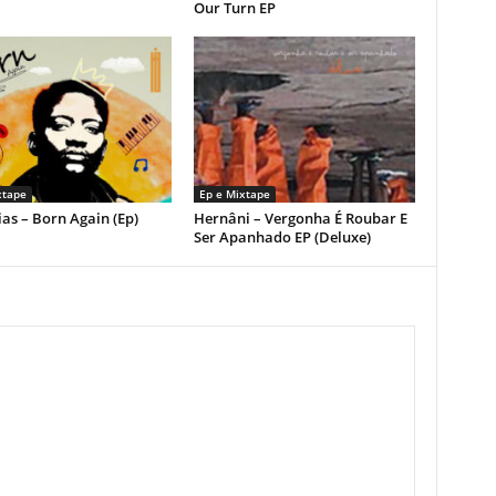
Our Turn EP
xtape
Ep e Mixtape
as – Born Again (Ep)
Hernâni – Vergonha É Roubar E
Ser Apanhado EP (Deluxe)