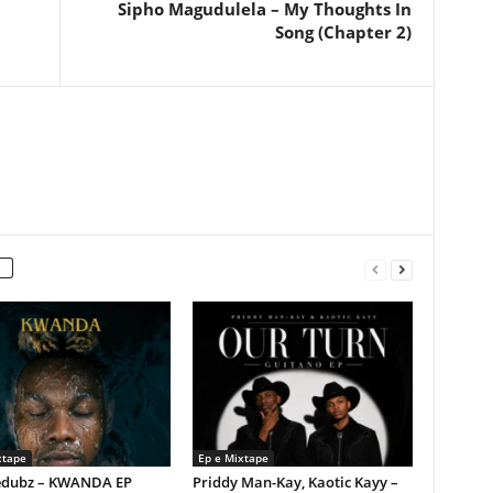
Sipho Magudulela – My Thoughts In
Song (Chapter 2)
xtape
Ep e Mixtape
dubz – KWANDA EP
Priddy Man-Kay, Kaotic Kayy –