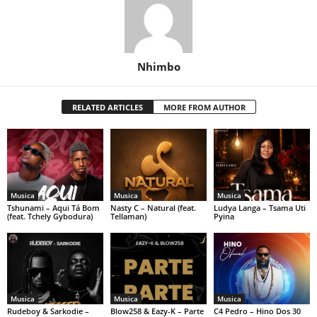
Nhimbo
RELATED ARTICLES
MORE FROM AUTHOR
Musica
Musica
Musica
Tshunami – Aqui Tá Bom
Nasty C – Natural (feat.
Ludya Langa – Tsama Uti
(feat. Tchely Gybodura)
Tellaman)
Pyina
Musica
Musica
Musica
Rudeboy & Sarkodie –
Blow258 & Eazy-K – Parte
C4 Pedro – Hino Dos 30