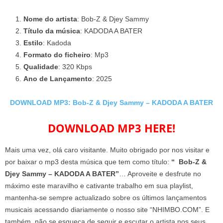
Nome do artista
: Bob-Z & Djey Sammy
Título da música
: KADODA A BATER
Estilo
: Kadoda
Formato do ficheiro
: Mp3
Qualidade
: 320 Kbps
Ano de Lançamento
: 2025
DOWNLOAD MP3: Bob-Z & Djey Sammy – KADODA A BATER
DOWNLOAD MP3 HERE!
Mais uma vez, olá caro visitante. Muito obrigado por nos visitar e
por baixar o mp3 desta música que tem como título:
“ Bob-Z &
Djey Sammy – KADODA A BATER”
… Aproveite e desfrute no
máximo este maravilho e cativante trabalho em sua playlist,
mantenha-se sempre actualizado sobre os últimos lançamentos
musicais acessando diariamente o nosso site “NHIMBO.COM”. E
também, não se esqueça de seguir e escutar o artista nos seus