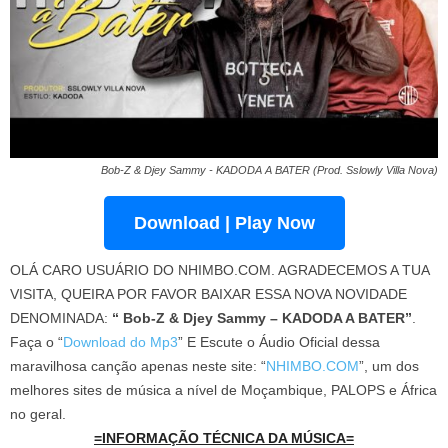
Bob-Z & Djey Sammy - KADODA A BATER (Prod. Sslowly Villa Nova)
Download | Play Now
OLÁ CARO USUÁRIO DO NHIMBO.COM. AGRADECEMOS A TUA
VISITA, QUEIRA POR FAVOR BAIXAR ESSA NOVA NOVIDADE
DENOMINADA:
“ Bob-Z & Djey Sammy – KADODA A BATER”
.
Faça o “
Download do Mp3
” E Escute o Áudio Oficial dessa
maravilhosa canção apenas neste site: “
NHIMBO.COM
”, um dos
melhores sites de música a nível de Moçambique, PALOPS e África
no geral.
=INFORMAÇÃO TÉCNICA DA MÚSICA=