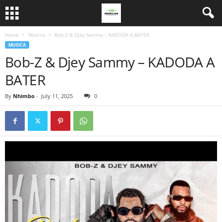
Home
Musica
Bob-Z & Djey Sammy – KADODA A BATER
MUSICA
Bob-Z & Djey Sammy – KADODA A
BATER
By
Nhimbo
-
July 11, 2025
0