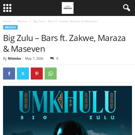
Home
Musica
Big Zulu – Bars ft. Zakwe, Maraza & Maseven
MUSICA
Big Zulu – Bars ft. Zakwe, Maraza
& Maseven
By
Nhimbo
-
May 7, 2026
0