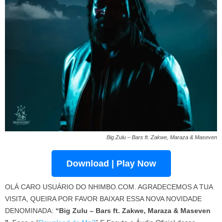
Big Zulu – Bars ft. Zakwe, Maraza & Maseven
Download | Play Now
OLÁ CARO USUÁRIO DO NHIMBO.COM. AGRADECEMOS A TUA
VISITA, QUEIRA POR FAVOR BAIXAR ESSA NOVA NOVIDADE
DENOMINADA:
“Big Zulu – Bars ft. Zakwe, Maraza & Maseven