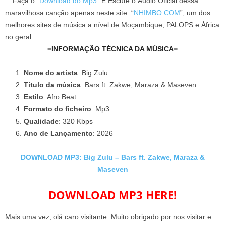
”
. Faça o “
Download do Mp3
” E Escute o Áudio Oficial dessa
maravilhosa canção apenas neste site: “
NHIMBO.COM
”, um dos
melhores sites de música a nível de Moçambique, PALOPS e África
no geral.
=INFORMAÇÃO TÉCNICA DA MÚSICA=
Nome do artista
: Big Zulu
Título da música
: Bars ft. Zakwe, Maraza & Maseven
Estilo
: Afro Beat
Formato do ficheiro
: Mp3
Qualidade
: 320 Kbps
Ano de Lançamento
: 2026
DOWNLOAD MP3: Big Zulu – Bars ft. Zakwe, Maraza &
Maseven
DOWNLOAD MP3 HERE!
Mais uma vez, olá caro visitante. Muito obrigado por nos visitar e