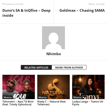
Previous article
Next article
Dunn’s SA & InQfive – Deep
Goldmax – Chasing SAMA
inside
Nhimbo
RELATED ARTICLES
MORE FROM AUTHOR
Musica
Musica
Musica
Tshunami – Aqui Tá Bom
Nasty C – Natural (feat.
Ludya Langa – Tsama Uti
(feat. Tchely Gybodura)
Tellaman)
Pyina