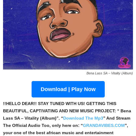
Bena Lass SA – Vitality (Album)
Download | Play Now
!!HELLO DEAR!! STAY TUNED WITH US! GETTING THIS
BEAUTIFUL, CAPTIVATING AND NEW MUSIC PROJECT: “ Bena
Lass SA – Vitality (Album)”. “
Download The Mp3
”
And Stream
The Official Audio Too, only here on: “
GRANDAVIBES.COM
”,
your one of the best african music and entertainment