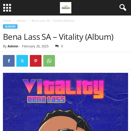
Home
Albuns
Bena Lass SA – Vitality (Album)
ALBUNS
Bena Lass SA – Vitality (Album)
By
Admin
-
February 26, 2025
0