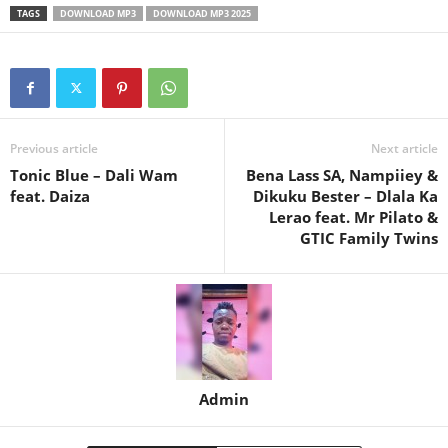
TAGS
DOWNLOAD MP3
DOWNLOAD MP3 2025
Previous article
Next article
Tonic Blue – Dali Wam
Bena Lass SA, Nampiiey &
feat. Daiza
Dikuku Bester – Dlala Ka
Lerao feat. Mr Pilato &
GTIC Family Twins
Admin