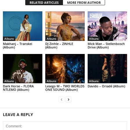
RELATED ARTICLES
MORE FROM AUTHOR
Albuns
Albuns
Albuns
Makhanj – Transkei
DJ Zinhle – ZINHLE
Mick Man – Stellenbosch
(Album)
(Album)
Drive (Album)
Albuns
Albuns
Albuns
Dark Horse – FLORA
Lesego M – TWO WORLDS
Davido – Oriadé (Album)
NTLEMO (Album)
ONE SOUND (Album)
LEAVE A REPLY