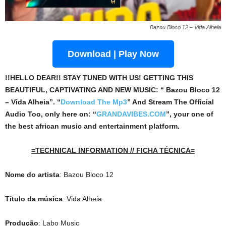
Bazou Bloco 12 – Vida Alheia
Download | Play Now
!!HELLO DEAR!! STAY TUNED WITH US! GETTING THIS
BEAUTIFUL, CAPTIVATING AND NEW MUSIC: “ Bazou Bloco 12
– Vida Alheia”. “
Download The Mp3
”
And Stream The Official
Audio Too, only here on: “
GRANDAVIBES.COM
”, your one of
the best african music and entertainment platform.
=TECHNICAL INFORMATION // FICHA TÉCNICA=
Nome do artista
: Bazou Bloco 12
Título da música
: Vida Alheia
Produção
: Labo Music