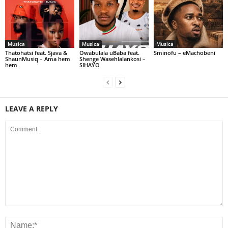
Musica
Musica
Musica
Thatohatsi feat. Sjava &
Owabulala uBaba feat.
Sminofu – eMachobeni
ShaunMusiq – Ama hem
Shenge Wasehlalankosi –
hem
SIHAYO
LEAVE A REPLY