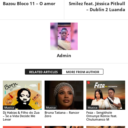
Bazou Bloco 11 – O amor
Smilez feat. Jéssica Pitbull
– Dublin 2 Luanda
Admin
RELATED ARTICLES
MORE FROM AUTHOR
Musica
Musica
Musica
Dj Habias & Filho do Zua
Bruna Tatiana – Rancor
Feza – Sengithole
– Se a Vida Decide Me
Zero
Omunye Remix feat.
Levar
Chulumanco M