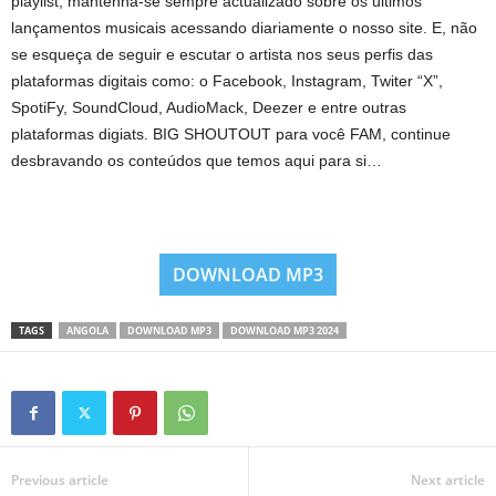
playlist, mantenha-se sempre actualizado sobre os últimos
lançamentos musicais acessando diariamente o nosso site. E, não
se esqueça de seguir e escutar o artista nos seus perfis das
plataformas digitais como: o Facebook, Instagram, Twiter “X”,
SpotiFy, SoundCloud, AudioMack, Deezer e entre outras
plataformas digiats. BIG SHOUTOUT para você FAM, continue
desbravando os conteúdos que temos aqui para si…
DOWNLOAD MP3
TAGS
ANGOLA
DOWNLOAD MP3
DOWNLOAD MP3 2024
Previous article
Next article