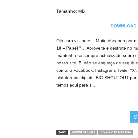
Tamanho
: MB
DOWNLOAD MP
Olá caro visitante… Muito obrigado por no
10 – Papel ”
… Aproveite e desfrute no má
mantenha-se sempre actualizado sobre o
nosso site. E, não se esqueça de seguir e 
como: o Facebook, Instagram, Twiter “X”
plataformas digiats. BIG SHOUTOUT par
temos aqui para si…
D
TAGS
DOWNLOAD MP3
DOWNLOAD MP3 2024