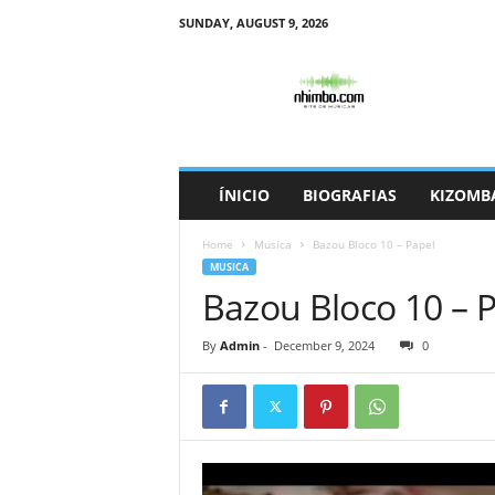
SUNDAY, AUGUST 9, 2026
N
h
i
m
b
o
ÍNICIO
BIOGRAFIAS
KIZOMB
Home
Musica
Bazou Bloco 10 – Papel
MUSICA
Bazou Bloco 10 – 
By
Admin
-
December 9, 2024
0