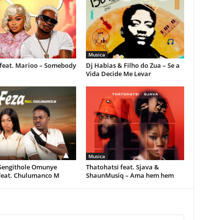
Musica
feat. Marioo – Somebody
Dj Habias & Filho do Zua – Se a
Vida Decide Me Levar
Musica
 Sengithole Omunye
Thatohatsi feat. Sjava &
feat. Chulumanco M
ShaunMusiq – Ama hem hem