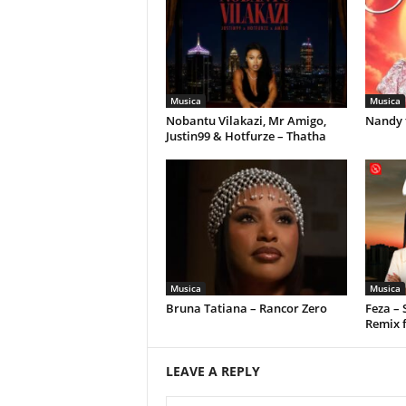
Musica
Musica
Nobantu Vilakazi, Mr Amigo,
Nandy 
Justin99 & Hotfurze – Thatha
Musica
Musica
Bruna Tatiana – Rancor Zero
Feza –
Remix 
LEAVE A REPLY