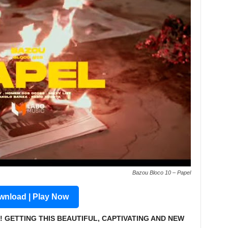
Bazou Bloco 10 – Papel
nload | Play Now
! GETTING THIS BEAUTIFUL, CAPTIVATING AND NEW