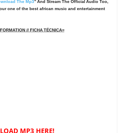
wnload The Mp3
”
And Stream The Official Audio Too,
your one of the best african music and entertainment
FORMATION // FICHA TÉCNICA=
OAD MP3 HERE!