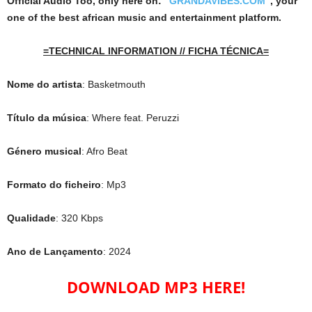
Official Audio Too, only here on: “
GRANDAVIBES.COM
”, your
one of the best african music and entertainment platform.
=TECHNICAL INFORMATION // FICHA TÉCNICA=
Nome do artista
: Basketmouth
Título da música
: Where feat. Peruzzi
Género musical
: Afro Beat
Formato do ficheiro
: Mp3
Qualidade
: 320 Kbps
Ano de Lançamento
: 2024
DOWNLOAD MP3 HERE!