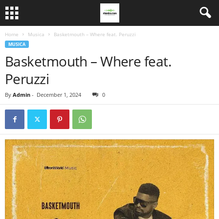
Home
Musica
Basketmouth – Where feat. Peruzzi
MUSICA
Basketmouth – Where feat.
Peruzzi
By
Admin
-
December 1, 2024
0