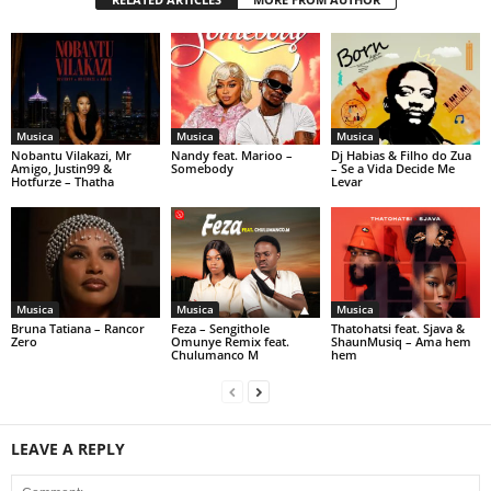
Musica
Musica
Musica
Nobantu Vilakazi, Mr
Nandy feat. Marioo –
Dj Habias & Filho do Zua
Amigo, Justin99 &
Somebody
– Se a Vida Decide Me
Hotfurze – Thatha
Levar
Musica
Musica
Musica
Bruna Tatiana – Rancor
Feza – Sengithole
Thatohatsi feat. Sjava &
Zero
Omunye Remix feat.
ShaunMusiq – Ama hem
Chulumanco M
hem
LEAVE A REPLY