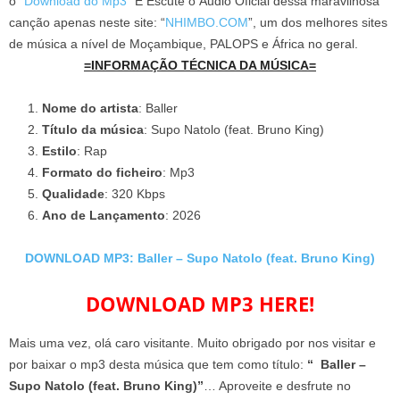
o “
Download do Mp3
” E Escute o Áudio Oficial dessa maravilhosa
canção apenas neste site: “
NHIMBO.COM
”, um dos melhores sites
de música a nível de Moçambique, PALOPS e África no geral.
=INFORMAÇÃO TÉCNICA DA MÚSICA=
Nome do artista
: Baller
Título da música
: Supo Natolo (feat. Bruno King)
Estilo
: Rap
Formato do ficheiro
: Mp3
Qualidade
: 320 Kbps
Ano de Lançamento
: 2026
DOWNLOAD MP3: Baller – Supo Natolo (feat. Bruno King)
DOWNLOAD MP3 HERE!
Mais uma vez, olá caro visitante. Muito obrigado por nos visitar e
por baixar o mp3 desta música que tem como título:
“ Baller –
Supo Natolo (feat. Bruno King)”
… Aproveite e desfrute no