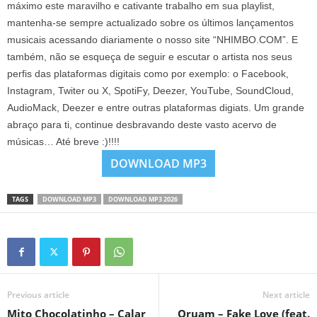
máximo este maravilho e cativante trabalho em sua playlist,
mantenha-se sempre actualizado sobre os últimos lançamentos
musicais acessando diariamente o nosso site “NHIMBO.COM”. E
também, não se esqueça de seguir e escutar o artista nos seus
perfis das plataformas digitais como por exemplo: o Facebook,
Instagram, Twiter ou X, SpotiFy, Deezer, YouTube, SoundCloud,
AudioMack, Deezer e entre outras plataformas digiats. Um grande
abraço para ti, continue desbravando deste vasto acervo de
músicas… Até breve :)!!!!
DOWNLOAD MP3
TAGS
DOWNLOAD MP3
DOWNLOAD MP3 2026
Previous article
Next article
Mito Chocolatinho – Calar
Oruam – Fake Love (feat.