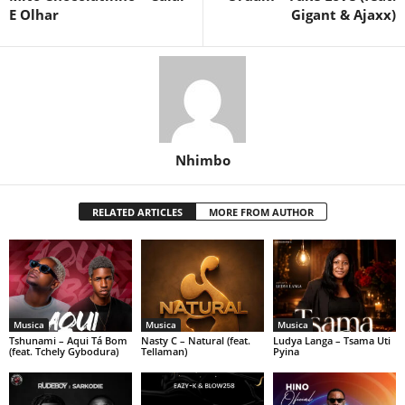
E Olhar
Gigant & Ajaxx)
Nhimbo
RELATED ARTICLES
MORE FROM AUTHOR
Musica
Musica
Musica
Tshunami – Aqui Tá Bom
Nasty C – Natural (feat.
Ludya Langa – Tsama Uti
(feat. Tchely Gybodura)
Tellaman)
Pyina