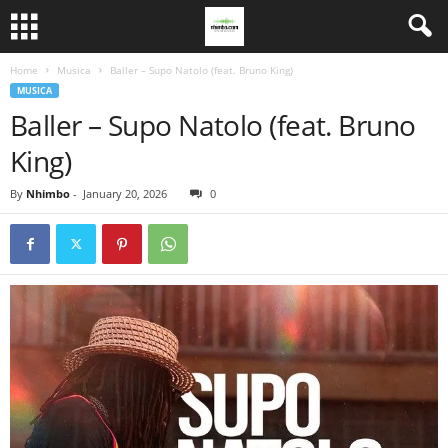
Home
Musica
Baller – Supo Natolo (feat. Bruno King)
MUSICA
Baller – Supo Natolo (feat. Bruno
King)
By
Nhimbo
-
January 20, 2026
0