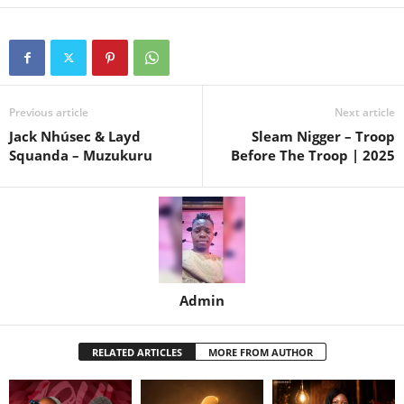
Previous article
Next article
Jack Nhúsec & Layd
Sleam Nigger – Troop
Squanda – Muzukuru
Before The Troop | 2025
Admin
RELATED ARTICLES
MORE FROM AUTHOR