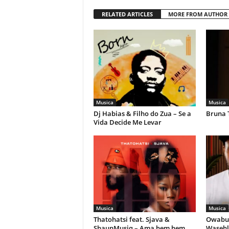
RELATED ARTICLES
MORE FROM AUTHOR
Musica
Musica
Dj Habias & Filho do Zua – Se a
Bruna 
Vida Decide Me Levar
Musica
Musica
Thatohatsi feat. Sjava &
Owabul
ShaunMusiq – Ama hem hem
Wasehl