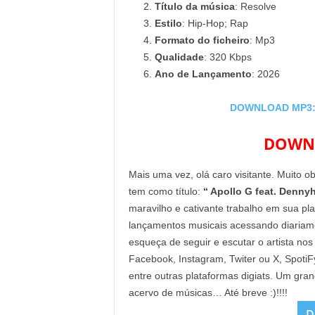
Título da música
: Resolve
Estilo
: Hip-Hop; Rap
Formato do ficheiro
: Mp3
Qualidade
: 320 Kbps
Ano de Lançamento
: 2026
DOWNLOAD MP3: A
DOWNL
Mais uma vez, olá caro visitante. Muito o
tem como título:
“ Apollo G feat. Dennyh
maravilho e cativante trabalho em sua pl
lançamentos musicais acessando diaria
esqueça de seguir e escutar o artista nos
Facebook, Instagram, Twiter ou X, Spoti
entre outras plataformas digiats. Um gra
acervo de músicas… Até breve :)!!!!
D