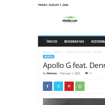
FRIDAY, AUGUST 7, 2026
N
h
i
m
b
o
ÍNICIO
BIOGRAFIAS
KIZOMB
Home
Musica
Apollo G feat. Dennyh – Resolve
MUSICA
Apollo G feat. Den
By
Nhimbo
-
February 1, 2026
0