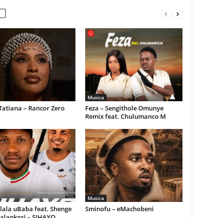
Musica
Tatiana – Rancor Zero
Feza – Sengithole Omunye
Remix feat. Chulumanco M
Musica
ala uBaba feat. Shenge
Sminofu – eMachobeni
alankosi – SIHAYO