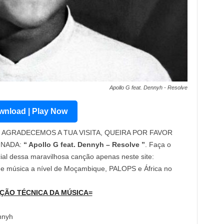
Apollo G feat. Dennyh - Resolve
nload | Play Now
AGRADECEMOS A TUA VISITA, QUEIRA POR FAVOR
INADA:
“ Apollo G feat. Dennyh – Resolve ”
. Faça o
cial dessa maravilhosa canção apenas neste site:
 de música a nível de Moçambique, PALOPS e África no
ÇÃO TÉCNICA DA MÚSICA=
ennyh