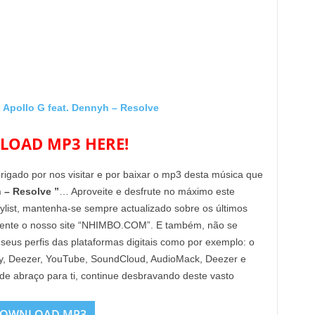
pollo G feat. Dennyh – Resolve
OAD MP3 HERE!
brigado por nos visitar e por baixar o mp3 desta música que
 – Resolve ”
… Aproveite e desfrute no máximo este
aylist, mantenha-se sempre actualizado sobre os últimos
mente o nosso site “NHIMBO.COM”. E também, não se
 seus perfis das plataformas digitais como por exemplo: o
Fy, Deezer, YouTube, SoundCloud, AudioMack, Deezer e
nde abraço para ti, continue desbravando deste vasto
OWNLOAD MP3