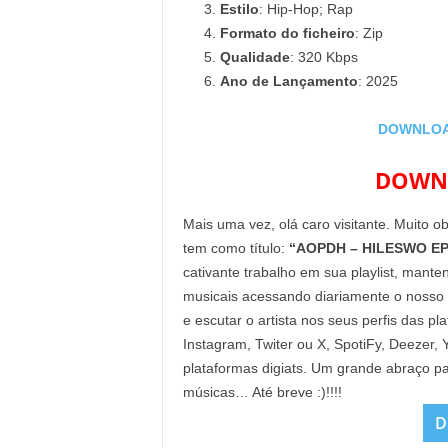
Estilo
: Hip-Hop; Rap
Formato do ficheiro
: Zip
Qualidade
: 320 Kbps
Ano de Lançamento
: 2025
DOWNLOA
DOWNL
Mais uma vez, olá caro visitante. Muito o
tem como título:
“AOPDH – HILESWO EP
cativante trabalho em sua playlist, mant
musicais acessando diariamente o nosso
e escutar o artista nos seus perfis das p
Instagram, Twiter ou X, SpotiFy, Deezer
plataformas digiats. Um grande abraço pa
músicas… Até breve :)!!!!
D