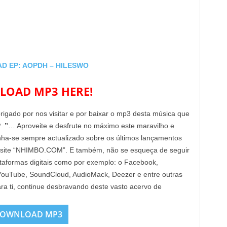
D EP: AOPDH – HILESWO
OAD MP3 HERE!
brigado por nos visitar e por baixar o mp3 desta música que
 ”
… Aproveite e desfrute no máximo este maravilho e
enha-se sempre actualizado sobre os últimos lançamentos
 site “NHIMBO.COM”. E também, não se esqueça de seguir
lataformas digitais como por exemplo: o Facebook,
, YouTube, SoundCloud, AudioMack, Deezer e entre outras
ra ti, continue desbravando deste vasto acervo de
OWNLOAD MP3