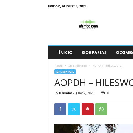
FRIDAY, AUGUST 7, 2026
N
h
i
m
b
o
ÍNICIO
BIOGRAFIAS
KIZOMB
Home
Ep e Mixtape
AOPDH – HILESWO EP
EP E MIXTAPE
AOPDH – HILESWO
By
Nhimbo
-
June 2, 2025
0