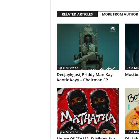
RELATED ARTICLES
MORE FROM AUTHOR
Ep e Mixtape
Ep e Mi
Deejaykgosi, Priddy Man-Kay,
Mustbe
Kaotic Kayy – Chairman EP
Ep e Mixtape
Ep e Mi
House Of ESAMA, D-Minor, Jay
Dj Habi