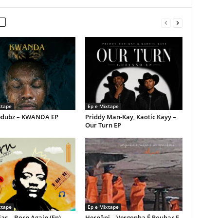
xtape
Ep e Mixtape
dubz – KWANDA EP
Priddy Man-Kay, Kaotic Kayy –
Our Turn EP
xtape
Ep e Mixtape
as – Born Again (Ep)
Hernâni – Vergonha É Roubar E