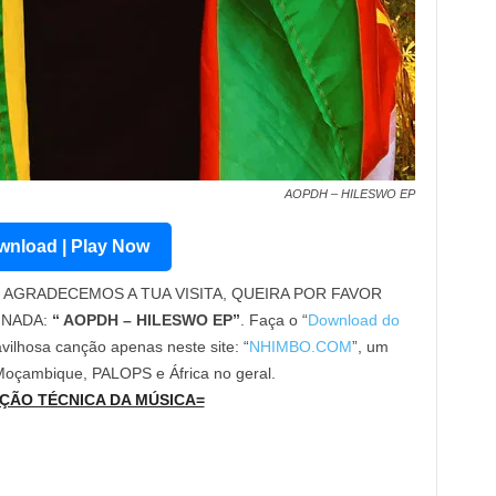
AOPDH – HILESWO EP
nload | Play Now
AGRADECEMOS A TUA VISITA, QUEIRA POR FAVOR
INADA:
“ AOPDH – HILESWO EP”
. Faça o “
Download do
vilhosa canção apenas neste site: “
NHIMBO.COM
”, um
 Moçambique, PALOPS e África no geral.
ÇÃO TÉCNICA DA MÚSICA=