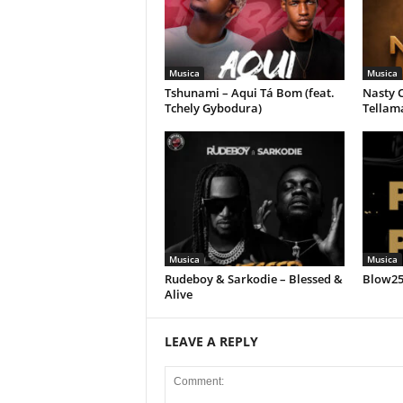
Musica
Musica
Tshunami – Aqui Tá Bom (feat.
Nasty C
Tchely Gybodura)
Tellam
Musica
Musica
Rudeboy & Sarkodie – Blessed &
Blow258
Alive
LEAVE A REPLY