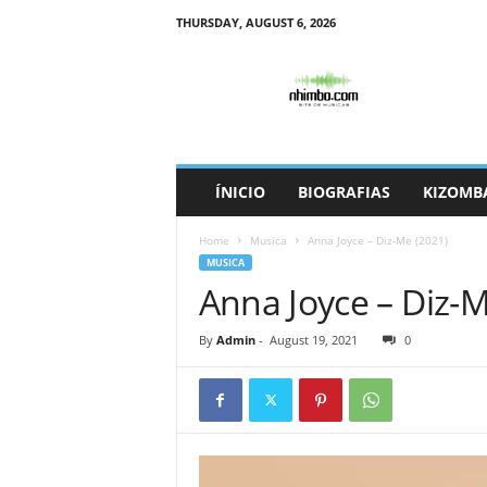
THURSDAY, AUGUST 6, 2026
N
h
i
m
b
o
ÍNICIO
BIOGRAFIAS
KIZOMB
Home
Musica
Anna Joyce – Diz-Me (2021)
MUSICA
Anna Joyce – Diz-M
By
Admin
-
August 19, 2021
0