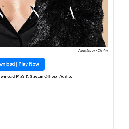
Anna Joyce - Diz-Me
nload | Play Now
ownload Mp3 & Stream Official Audio.