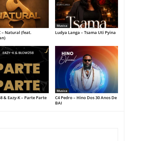
Musica
 – Natural (feat.
Ludya Langa – Tsama Uti Pyina
an)
Musica
 & Eazy-K – Parte Parte
C4 Pedro – Hino Dos 30 Anos De
BAI