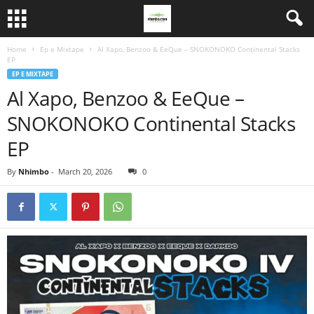
Home
Ep e Mixtape
Al Xapo, Benzoo & EeQue – SNOKONOKO Continental Stacks
EP
EP E MIXTAPE
Al Xapo, Benzoo & EeQue –
SNOKONOKO Continental Stacks
EP
By
Nhimbo
-
March 20, 2026
0