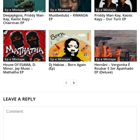
Ep e Mixtape
Ep e Mixtape
Ep e Mixtape
Deejaykgosi, Priddy Man-
Mustbedubz – KWANDA
Priddy Man-Kay, Kaotic
Kay, Kaotic Kayy –
EP
Kayy – Our Turn EP
Chairman EP
Ep e Mixtape
Ep e Mixtape
Ep e Mixtape
House Of ESAMA, D-
Dj Habias – Born Again
Hernâni – Vergonha É
Minor, Jay Music –
(Ep)
Roubar E Ser Apanhado
Mathatha EP
EP (Deluxe)
LEAVE A REPLY