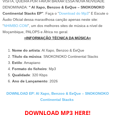
VISITA, QUEIRA POR FAVOR BAIXAR ESSA NOVA NOVIDADE
DENOMINADA:
“ Al Xapo, Benzoo & EeQue – SNOKONOKO
Continental Stacks EP”
. Faça o “
Download do Mp3
” E Escute o
Áudio Oficial dessa maravilhosa canção apenas neste site:
“
NHIMBO.COM
”, um dos melhores sites de música a nível de
Moçambique, PALOPS e África no geral.
=INFORMAÇÃO TÉCNICA DA MÚSICA=
Nome do artista
: Al Xapo, Benzoo & EeQue
Título da música
: SNOKONOKO Continental Stacks
Estilo
: Amapiano
Formato do ficheiro
: Mp3
Qualidade
: 320 Kbps
Ano de Lançamento
: 2026
DOWNLOAD EP: Al Xapo, Benzoo & EeQue – SNOKONOKO
Continental Stacks
DOWNLOAD MP3 HERE!