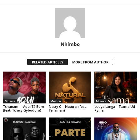
Nhimbo
RELATED ARTICLES
MORE FROM AUTHOR
Musica
Musica
Musica
Tshunami – Aqui Tá Bom
Nasty C – Natural (feat.
Ludya Langa – Tsama Uti
(feat. Tchely Gybodura)
Tellaman)
Pyina