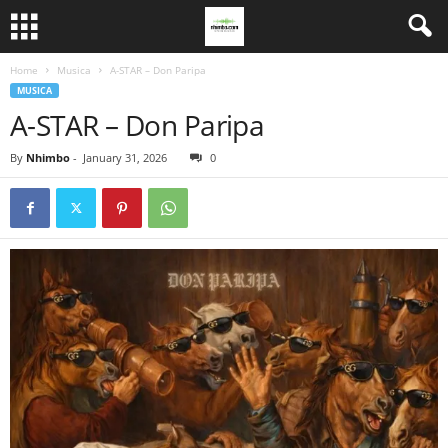
Home
Musica
A-STAR – Don Paripa
MUSICA
A-STAR – Don Paripa
By
Nhimbo
-
January 31, 2026
0