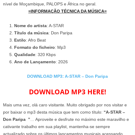
nível de Moçambique, PALOPS e África no geral.
=INFORMAÇÃO TÉCNICA DA MÚSICA=
Nome do artista
: A-STAR
Título da música
: Don Paripa
Estilo
: Afro Beat
Formato do ficheiro
: Mp3
Qualidade
: 320 Kbps
Ano de Lançamento
: 2026
DOWNLOAD MP3: A-STAR – Don Paripa
DOWNLOAD MP3 HERE!
Mais uma vez, olá caro visitante. Muito obrigado por nos visitar e
por baixar o mp3 desta música que tem como título:
“A-STAR –
Don Paripa ”
… Aproveite e desfrute no máximo este maravilho e
cativante trabalho em sua playlist, mantenha-se sempre
actualizado sobre os últimos lançamentos musicais acessando