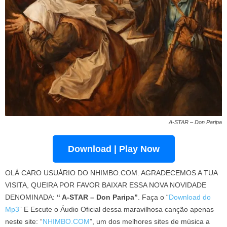
A-STAR – Don Paripa
Download | Play Now
OLÁ CARO USUÁRIO DO NHIMBO.COM. AGRADECEMOS A TUA
VISITA, QUEIRA POR FAVOR BAIXAR ESSA NOVA NOVIDADE
DENOMINADA:
“ A-STAR – Don Paripa”
. Faça o “
Download do
Mp3
” E Escute o Áudio Oficial dessa maravilhosa canção apenas
neste site: “
NHIMBO.COM
”, um dos melhores sites de música a