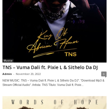
Musica
TNS – Vuma Dali ft. Pixie L & Sithelo Da DJ
Admin
-
November 20, 2022
0
NEW MUSIC: TNS – Vuma Dali ft. Pixie L & Sithelo Da DJ”. “Download Mp3 &
Stream Official Audio”. Artista: TNS Título: Vuma Dali ft. Pixie...