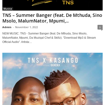
Musica
TNS – Summer Banger (feat. De Mthuda, Sino
Msolo, MalumNator, Mpumi,...
Admin
-
November 1, 2022
0
NEW MUSIC: TNS - Summer Banger (feat. De Mthuda, Sino Msolo,
MalumNator, Mpumi, Da Muziqal Chef & Skillz). “Download Mp3 & Stream
Official Audio”. Artista:...