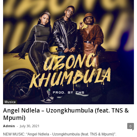
Musica
Angel Ndlela – Uzongkhumbula (feat. TNS &
Mpumi)
Admin
-
July 30, 2021
0
NEW MUSIC: “Angel Ndlela - Uzongkhumbula (feat. TNS & Mpumi)”.