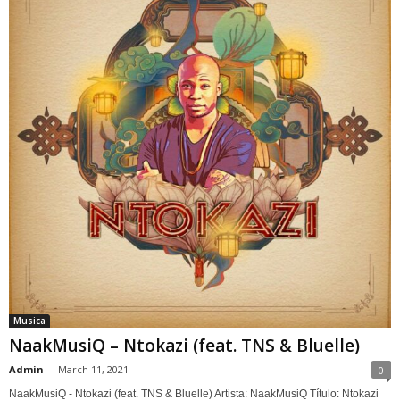
Musica
NaakMusiQ – Ntokazi (feat. TNS & Bluelle)
Admin
-
March 11, 2021
0
NaakMusiQ - Ntokazi (feat. TNS & Bluelle) Artista: NaakMusiQ Título: Ntokazi