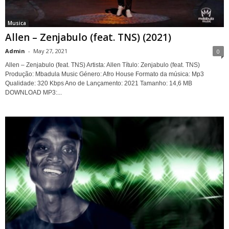
Musica
Allen – Zenjabulo (feat. TNS) (2021)
Admin
-
May 27, 2021
0
Allen – Zenjabulo (feat. TNS) Artista: Allen Título: Zenjabulo (feat. TNS)
Produção: Mbadula Music Género: Afro House Formato da música: Mp3
Qualidade: 320 Kbps Ano de Lançamento: 2021 Tamanho: 14,6 MB
DOWNLOAD MP3:...