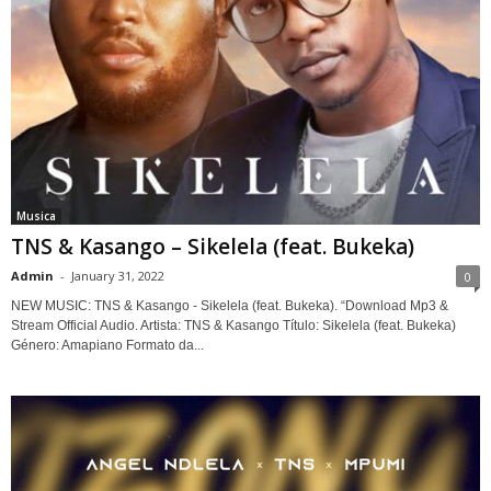
Musica
TNS & Kasango – Sikelela (feat. Bukeka)
Admin
-
January 31, 2022
0
NEW MUSIC: TNS & Kasango - Sikelela (feat. Bukeka). “Download Mp3 &
Stream Official Audio. Artista: TNS & Kasango Título: Sikelela (feat. Bukeka)
Género: Amapiano Formato da...