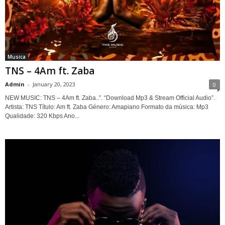
Musica
TNS – 4Am ft. Zaba
Admin
-
January 20, 2023
0
NEW MUSIC: TNS – 4Am ft. Zaba..”. “Download Mp3 & Stream Official Audio”.
Artista: TNS Título: Am ft. Zaba Género: Amapiano Formato da música: Mp3
Qualidade: 320 Kbps Ano...