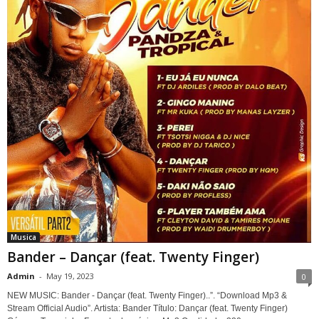
Musica
Bander – Dançar (feat. Twenty Finger)
Admin
-
May 19, 2023
0
NEW MUSIC: Bander - Dançar (feat. Twenty Finger)..”. “Download Mp3 &
Stream Official Audio”. Artista: Bander Título: Dançar (feat. Twenty Finger)