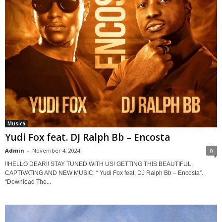
Musica
Yudi Fox feat. DJ Ralph Bb – Encosta
Admin
-
November 4, 2024
0
!!HELLO DEAR!! STAY TUNED WITH US! GETTING THIS BEAUTIFUL,
CAPTIVATING AND NEW MUSIC: “ Yudi Fox feat. DJ Ralph Bb – Encosta”.
“Download The...