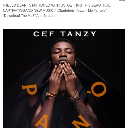
!!HELLO DEAR!! STAY TUNED WITH US! GETTING THIS BEAUTIFUL,
CAPTIVATING AND NEW MUSIC: “ Charlebois Poaty – Me Tarraxa”.
“Download The Mp3” And Stream...