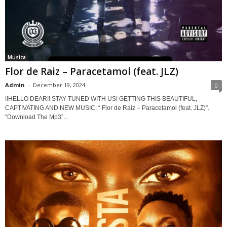
Musica
Flor de Raiz – Paracetamol (feat. JLZ)
Admin
-
December 19, 2024
0
!!HELLO DEAR!! STAY TUNED WITH US! GETTING THIS BEAUTIFUL,
CAPTIVATING AND NEW MUSIC: “ Flor de Raiz – Paracetamol (feat. JLZ)”.
“Download The Mp3”...