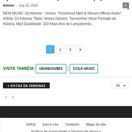
Admin
-
July 22, 2022
0
NEW MUSIC: Dj Ademar - Voices. “Download Mp3 & Stream Official Audio”.
Artista: DJ Ademar Título: Voices Género: Tarraxinha/ Voice Formato da
música: Mp3 Qualidade: 320 Kbps Ano de Lançamento:...
1
2
3
GRANDAVIBES
DOLA-MUSIC
VISITE TAMBÉM:
|
+ VISTAS DA SEMANAS
All
DMCA
Sobre nós
Contacto
Mapa do site
Política de privacidade e Termos de Serviço