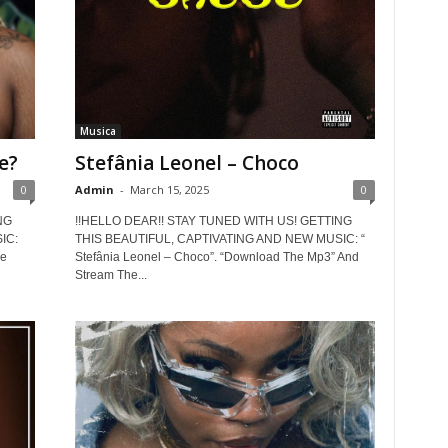
Musica
e?
Stefânia Leonel – Choco
0
Admin
-
March 15, 2025
0
NG
!!HELLO DEAR!! STAY TUNED WITH US! GETTING
IC:
THIS BEAUTIFUL, CAPTIVATING AND NEW MUSIC: “
he
Stefânia Leonel – Choco”. “Download The Mp3” And
Stream The...