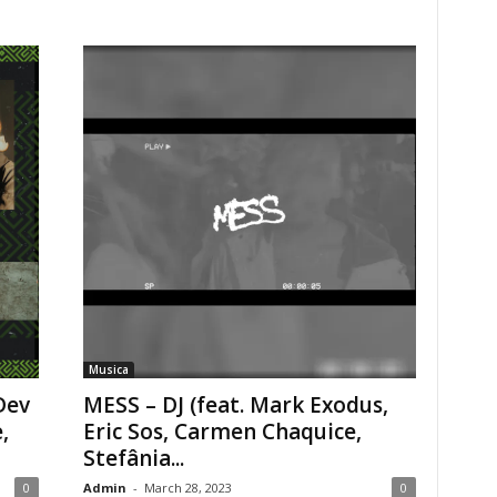
Musica
Dev
MESS – DJ (feat. Mark Exodus,
,
Eric Sos, Carmen Chaquice,
Stefânia...
0
Admin
-
March 28, 2023
0