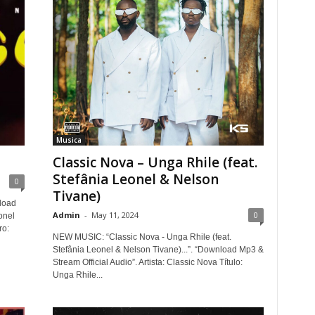
Musica
Classic Nova – Unga Rhile (feat.
Stefânia Leonel & Nelson
0
Tivane)
load
Admin
-
May 11, 2024
0
onel
ro:
NEW MUSIC: “Classic Nova - Unga Rhile (feat.
Stefânia Leonel & Nelson Tivane)...”. “Download Mp3 &
Stream Official Audio”. Artista: Classic Nova Título:
Unga Rhile...