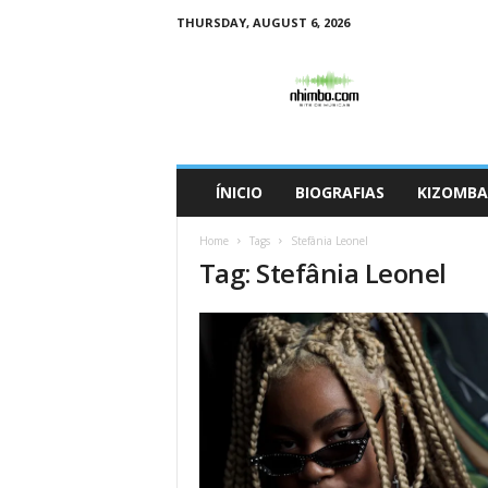
THURSDAY, AUGUST 6, 2026
N
h
i
m
b
o
ÍNICIO
BIOGRAFIAS
KIZOMBA
Home
Tags
Stefânia Leonel
Tag: Stefânia Leonel