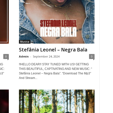
Musica
Stefânia Leonel – Negra Bala
0
Admin
-
September 24, 2024
0
NG
!!HELLO DEAR!! STAY TUNED WITH US! GETTING
IC:
THIS BEAUTIFUL, CAPTIVATING AND NEW MUSIC: “
p3”
Stefânia Leonel – Negra Bala”. “Download The Mp3”
And Stream...