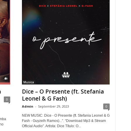
Musica
a
Dice – O Presente (ft. Stefania
Leonel & G Fash)
0
Admin
-
September 29, 2023
0
NEW MUSIC: Dice - O Presente (ft. Stefania Leonel & G
omba
Fash - Guyzelh Ramos)...”. “Download Mp3 & Stream
no
Official Audio”. Artista: Dice Título: O...