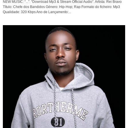
NEW MUSIC: “...”. “Download Mp3 & Stream Official Audio”. Artista: Rei Bravo
Título: Chefe dos Bandidos Género: Hip-Hop; Rap Formato do ficheiro: Mp3
Qualidade: 320 Kbps Ano de Lançamento:...