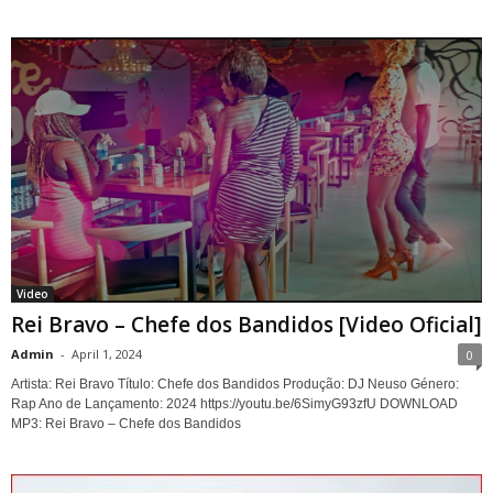
Video
Rei Bravo – Chefe dos Bandidos [Video Oficial]
Admin
-
April 1, 2024
0
Artista: Rei Bravo Título: Chefe dos Bandidos Produção: DJ Neuso Género:
Rap Ano de Lançamento: 2024 https://youtu.be/6SimyG93zfU DOWNLOAD
MP3: Rei Bravo – Chefe dos Bandidos