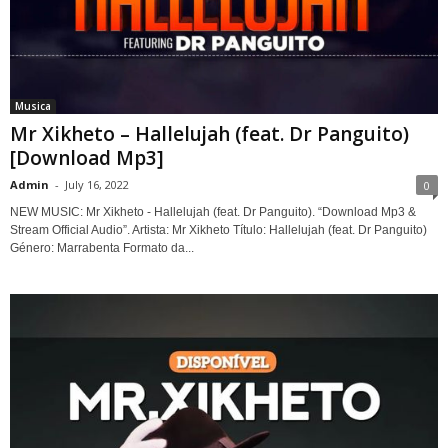
Musica
Mr Xikheto – Hallelujah (feat. Dr Panguito)
[Download Mp3]
Admin
-
July 16, 2022
0
NEW MUSIC: Mr Xikheto - Hallelujah (feat. Dr Panguito). “Download Mp3 &
Stream Official Audio”. Artista: Mr Xikheto Título: Hallelujah (feat. Dr Panguito)
Género: Marrabenta Formato da...