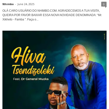
Nhimbo
-
June 24, 2025
0
OLÁ CARO USUÁRIO DO NHIMBO.COM. AGRADECEMOS A TUA VISITA,
QUEIRA POR FAVOR BAIXAR ESSA NOVA NOVIDADE DENOMINADA: “Mr.
Xikheto - Famba ”. Faça o...