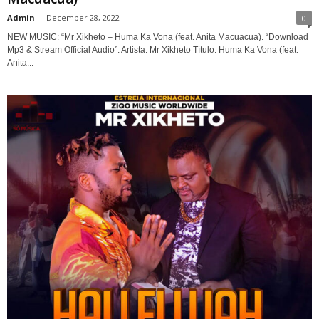
Admin
-
December 28, 2022
0
NEW MUSIC: “Mr Xikheto – Huma Ka Vona (feat. Anita Macuacua). “Download
Mp3 & Stream Official Audio”. Artista: Mr Xikheto Título: Huma Ka Vona (feat.
Anita...