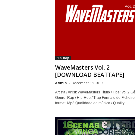
Hip-Hop
WaveMasters Vol. 2
[DOWNLOAD BEATTAPE]
Admin
-
December 18, 2019
Artista / Artist: WaveMasters Título / Title: Vol.2 G
Genre: Rap / Hip-Hop / Trap Formato do Ficheiro 
format: Mp3 Qualidade da música / Quality:...