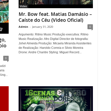
Video
Mr. Bow feat. Matias Damásio –
Caíste do Céu (Video Oficial)
Admin
-
January 31, 2020
0
Argumento: Ritmo Music Produção executiva: Ritmo
go,
Music Realização: Afro Digital Director de fotografia:
Johel Almeida Produção: Micaela Miranda Assistentes
oio
de Realização: Haroldo Correia e Silvio Moreira
Drone: Andre Chantre Styling: Miguel Record...
0
udzi
aria
ing...