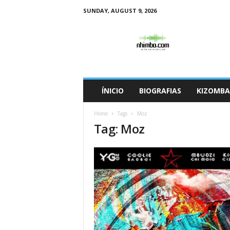
SUNDAY, AUGUST 9, 2026
N
h
i
m
b
o
ÍNICIO
BIOGRAFIAS
KIZOMBA
Home
Tags
Moz
Tag: Moz