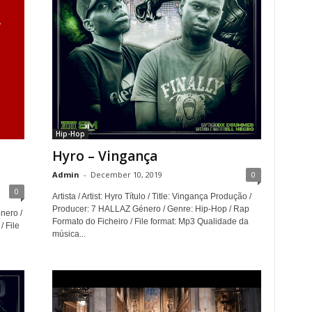
Hip-Hop
Hyro – Vingança
Admin
-
December 10, 2019
0
0
Artista / Artist: Hyro Título / Title: Vingança Produção /
Producer: 7 HALLAZ Género / Genre: Hip-Hop / Rap
énero /
Formato do Ficheiro / File format: Mp3 Qualidade da
/ File
música...