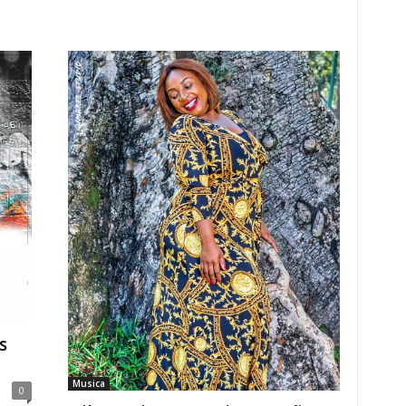
s
Musica
0