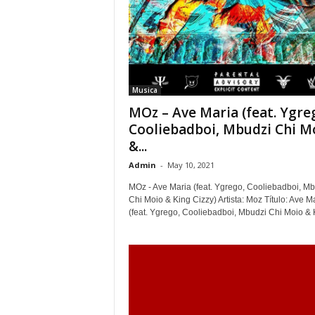
Musica
MOz – Ave Maria (feat. Ygre
Cooliebadboi, Mbudzi Chi M
&...
Admin
-
May 10, 2021
MOz - Ave Maria (feat. Ygrego, Cooliebadboi, Mb
Chi Moio & King Cizzy) Artista: Moz Título: Ave M
(feat. Ygrego, Cooliebadboi, Mbudzi Chi Moio & K