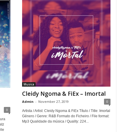
Musica
Cleidy Ngoma & FiEx – Imortal
Admin
-
November 27, 2019
0
0
Artista / Artist: Cleidy Ngoma & FiEx Título / Title: Imortal
Género / Genre: R&B Formato do Ficheiro / File format:
gura
Mp3 Qualidade da música / Quality: 224...
atz
ile