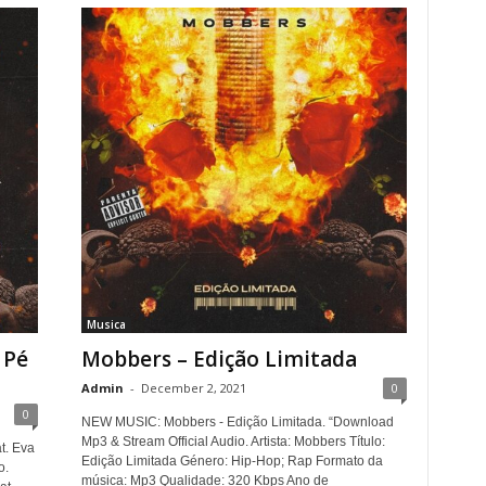
Musica
 Pé
Mobbers – Edição Limitada
Admin
-
December 2, 2021
0
0
NEW MUSIC: Mobbers - Edição Limitada. “Download
Mp3 & Stream Official Audio. Artista: Mobbers Título:
t. Eva
Edição Limitada Género: Hip-Hop; Rap Formato da
o.
música: Mp3 Qualidade: 320 Kbps Ano de