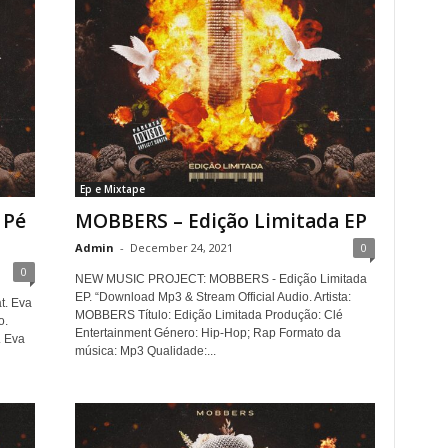
Ep e Mixtape
 Pé
MOBBERS – Edição Limitada EP
Admin
-
December 24, 2021
0
0
NEW MUSIC PROJECT: MOBBERS - Edição Limitada
EP. “Download Mp3 & Stream Official Audio. Artista:
t. Eva
MOBBERS Título: Edição Limitada Produção: Clé
o.
Entertainment Género: Hip-Hop; Rap Formato da
. Eva
música: Mp3 Qualidade:...