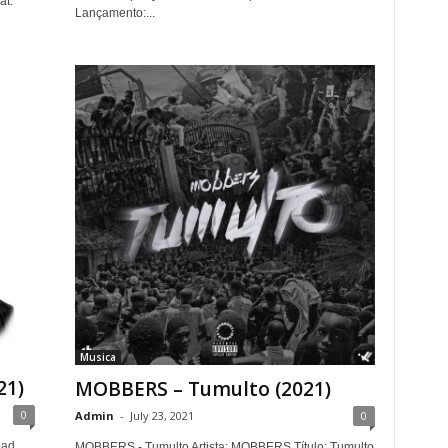
at.
Lançamento:...
Musica
21)
MOBBERS – Tumulto (2021)
0
Admin
-
July 23, 2021
0
oad
MOBBERS - Tumulto Artista: MOBBERS Título: Tumulto