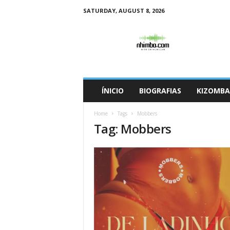
SATURDAY, AUGUST 8, 2026
N
h
i
m
b
o
ÍNICIO
BIOGRAFIAS
KIZOMBA
Home
Tags
Mobbers
Tag: Mobbers