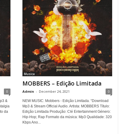
Musica
MOBBERS – Edição Limitada
0
Admin
-
December 24, 2021
0
p3 &
NEW MUSIC: Mobbers - Edição Limitada. “Download
stalgia
Mp3 & Stream Official Audio. Artista: MOBBERS Título:
to da
Edição Limitada Produção: Clé Entertainment Género:
Hip-Hop; Rap Formato da música: Mp3 Qualidade: 320
Kbps Ano...