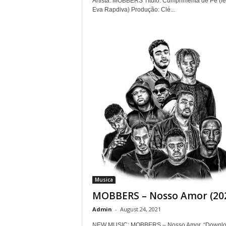
Artista: MOBBERS Título: Cumprimenta de Pé (fe
Eva Rapdiva) Produção: Clé...
Musica
MOBBERS – Nosso Amor (20
Admin
-
August 24, 2021
NEW MUSIC: MOBBERS – Nosso Amor. “Downl