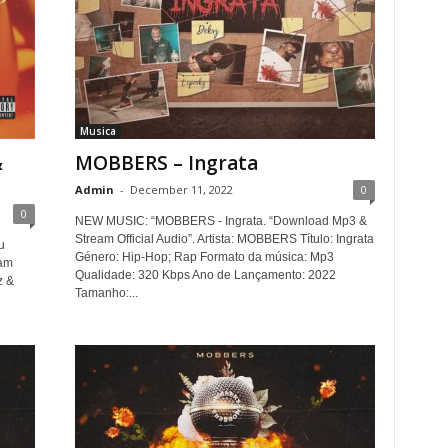
Musica
&
MOBBERS – Ingrata
Admin
-
December 11, 2022
0
0
NEW MUSIC: “MOBBERS - Ingrata. “Download Mp3 &
Stream Official Audio”. Artista: MOBBERS Título: Ingrata
u
Género: Hip-Hop; Rap Formato da música: Mp3
eam
Qualidade: 320 Kbps Ano de Lançamento: 2022
z &
Tamanho:...