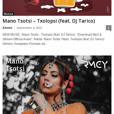
Musica
Mano Tsotsi – Txolopsi (feat. DJ Tarico)
Admin
-
September 4, 2022
0
NEW MUSIC: Mano Tsotsi - Txolopsi (feat. DJ Tarico). “Download Mp3 &
Stream Official Audio”. Artista: Mano Tsotsi Título: Txolopsi (feat. DJ Tarico)
Género: Amapiano Formato da...