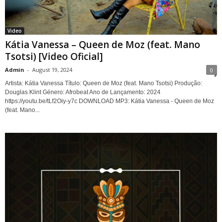
Video
Kátia Vanessa – Queen de Moz (feat. Mano
Tsotsi) [Video Oficial]
Admin
-
August 19, 2024
0
Artista: Kátia Vanessa Título: Queen de Moz (feat. Mano Tsotsi) Produção:
Douglas Klint Género: Afrobeat Ano de Lançamento: 2024
https://youtu.be/tLf2Oiy-y7c DOWNLOAD MP3: Kátia Vanessa - Queen de Moz
(feat. Mano...