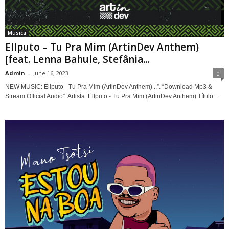
Musica
Ellputo – Tu Pra Mim (ArtinDev Anthem)
[feat. Lenna Bahule, Stefânia...
Admin
-
June 16, 2023
0
NEW MUSIC: Ellputo - Tu Pra Mim (ArtinDev Anthem) ..”. “Download Mp3 &
Stream Official Audio”. Artista: Ellputo - Tu Pra Mim (ArtinDev Anthem) Título:...