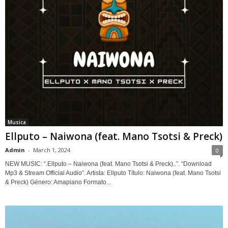
Musica
Ellputo – Naiwona (feat. Mano Tsotsi & Preck)
Admin
-
March 1, 2024
0
NEW MUSIC: “.Ellputo – Naiwona (feat. Mano Tsotsi & Preck)..”. “Download
Mp3 & Stream Official Audio”. Artista: Ellputo Título: Naiwona (feat. Mano Tsotsi
& Preck) Género: Amapiano Formato...