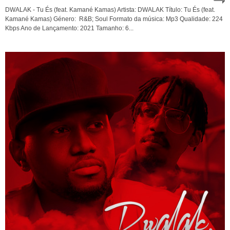
DWALAK - Tu És (feat. Kamané Kamas) Artista: DWALAK Título: Tu És (feat.
Kamané Kamas) Género: R&B; Soul Formato da música: Mp3 Qualidade: 224
Kbps Ano de Lançamento: 2021 Tamanho: 6...