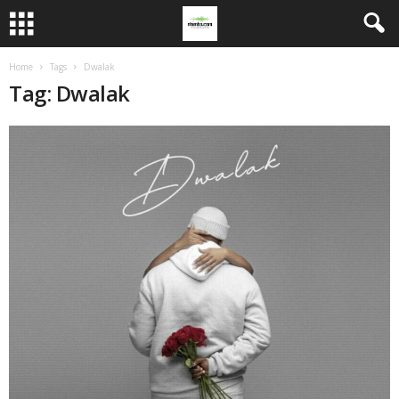
Home
Tags
Dwalak
Tag: Dwalak