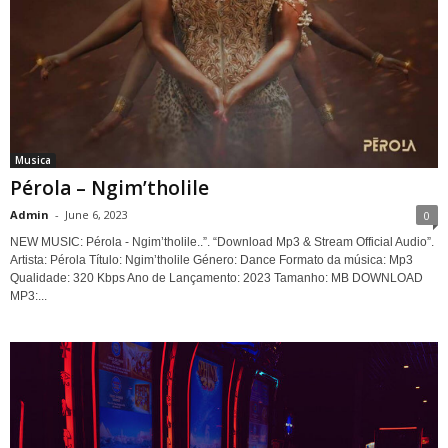
Musica
Pérola – Ngim’tholile
Admin
-
June 6, 2023
0
NEW MUSIC: Pérola - Ngim’tholile..”. “Download Mp3 & Stream Official Audio”.
Artista: Pérola Título: Ngim’tholile Género: Dance Formato da música: Mp3
Qualidade: 320 Kbps Ano de Lançamento: 2023 Tamanho: MB DOWNLOAD
MP3:...