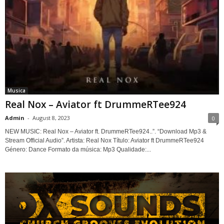
Musica
Real Nox – Aviator ft DrummeRTee924
Admin
-
August 8, 2023
0
NEW MUSIC: Real Nox – Aviator ft. DrummeRTee924..”. “Download Mp3 &
Stream Official Audio”. Artista: Real Nox Título: Aviator ft DrummeRTee924
Género: Dance Formato da música: Mp3 Qualidade:...