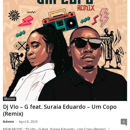
Musica
Dj VIo – G feat. Suraia Eduardo – Um Copo
(Remix)
Admin
-
April 8, 2024
0
NEW MUSIC: “Dj VIo - G feat. Suraia Eduardo - Um Copo (Remix)...”.