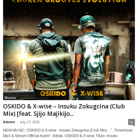
Musica
OSKIDO & X-wise – Insuku Zokugcina (Club
Mix) [feat. Sjijo Majikijo...
Admin
-
July 27, 2023
0
NEW MUSIC: OSKIDO & X-wise - Insuku Zokugcina (Club Mix) ...”. “Download
Mp3 & Stream Official Audio”. Artista: OSKIDO & X-wise Título: Insuku