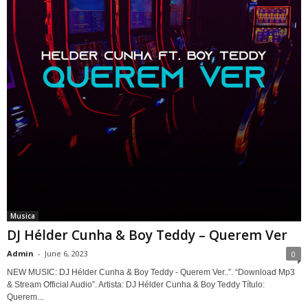
Musica
DJ Hélder Cunha & Boy Teddy – Querem Ver
Admin
-
June 6, 2023
0
NEW MUSIC: DJ Hélder Cunha & Boy Teddy - Querem Ver..”. “Download Mp3
& Stream Official Audio”. Artista: DJ Hélder Cunha & Boy Teddy Título:
Querem...