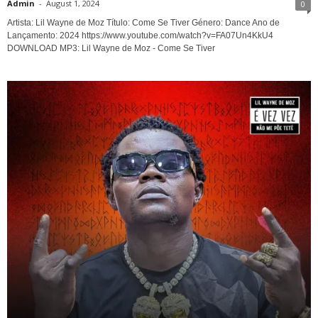
Admin
-
August 1, 2024
0
Artista: Lil Wayne de Moz Título: Come Se Tiver Género: Dance Ano de
Lançamento: 2024 https://www.youtube.com/watch?v=FA07Un4KkU4
DOWNLOAD MP3: Lil Wayne de Moz - Come Se Tiver