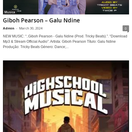
Musica
Giboh Pearson – Galu Ndine
Admin
-
March 30, 2024
0
NEW MUSIC: “..Giboh Pearson - Galu Ndine (Prod. Tricky Beats).”. “Download
Mp3 & Stream Official Audio”. Artista: Giboh Pearson Título: Galu Ndine
Produção: Tricky Beats Género: Dance;...