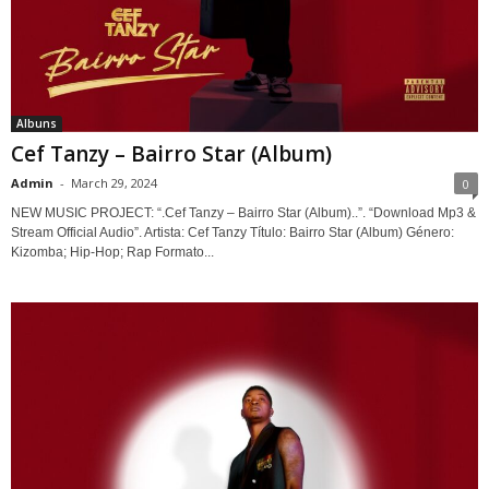
Albuns
Cef Tanzy – Bairro Star (Album)
Admin
-
March 29, 2024
0
NEW MUSIC PROJECT: “.Cef Tanzy – Bairro Star (Album)..”. “Download Mp3 &
Stream Official Audio”. Artista: Cef Tanzy Título: Bairro Star (Album) Género:
Kizomba; Hip-Hop; Rap Formato...