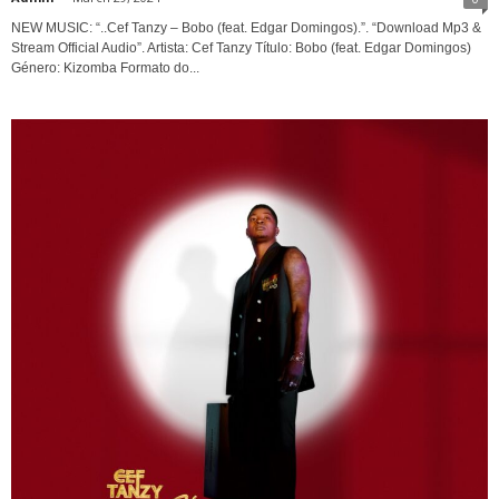
NEW MUSIC: “..Cef Tanzy – Bobo (feat. Edgar Domingos).”. “Download Mp3 &
Stream Official Audio”. Artista: Cef Tanzy Título: Bobo (feat. Edgar Domingos)
Género: Kizomba Formato do...