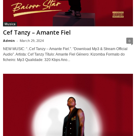
Musica
Cef Tanzy – Amante Fiel
Admin
-
March 29, 2024
0
NEW MUSIC: “..Cef Tanzy – Amante Fiel.”. “Download Mp3 & Stream Official
Audio”. Artista: Cef Tanzy Título: Amante Fiel Género: Kizomba Formato do
ficheiro: Mp3 Qualidade: 320 Kbps Ano...