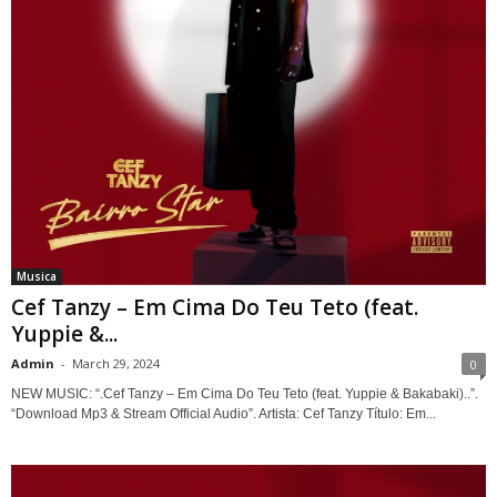
Musica
Cef Tanzy – Em Cima Do Teu Teto (feat.
Yuppie &...
Admin
-
March 29, 2024
0
NEW MUSIC: “.Cef Tanzy – Em Cima Do Teu Teto (feat. Yuppie & Bakabaki)..”.
“Download Mp3 & Stream Official Audio”. Artista: Cef Tanzy Título: Em...