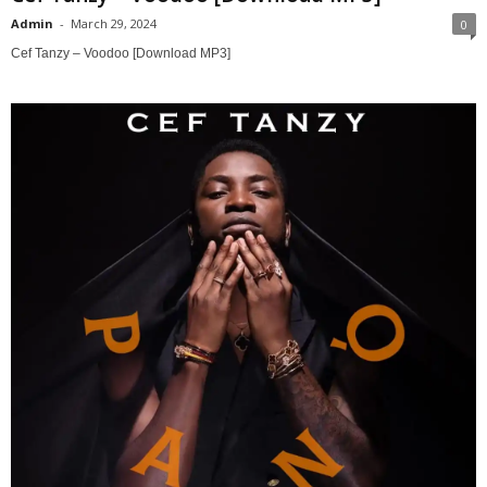
Admin
-
March 29, 2024
0
Cef Tanzy – Voodoo [Download MP3]