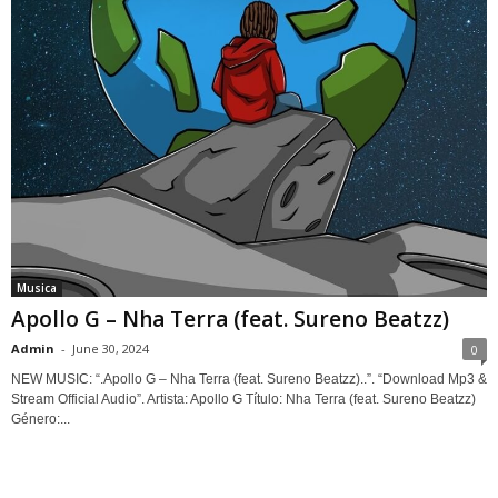
Musica
Apollo G – Nha Terra (feat. Sureno Beatzz)
Admin
-
June 30, 2024
0
NEW MUSIC: “.Apollo G – Nha Terra (feat. Sureno Beatzz)..”. “Download Mp3 &
Stream Official Audio”. Artista: Apollo G Título: Nha Terra (feat. Sureno Beatzz)
Género:...