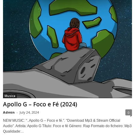
Musica
Apollo G – Foco e Fé (2024)
Admin
-
July 24, 2024
0
NEW MUSIC: “..Apollo G – Foco e fé.”. “Download Mp3 & Stream Official
Audio”. Artista: Apollo G Título: Foco e fé Género: Rap Formato do ficheiro: Mp3
Qualidade:...