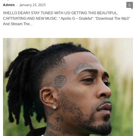
Admin
-
January 23, 2025
0
!!HELLO DEAR!! STAY TUNED WITH US! GETTING THIS BEAUTIFUL,
CAPTIVATING AND NEW MUSIC: “ Apollo G – Grateful”. “Download The Mp3”
And Stream The...