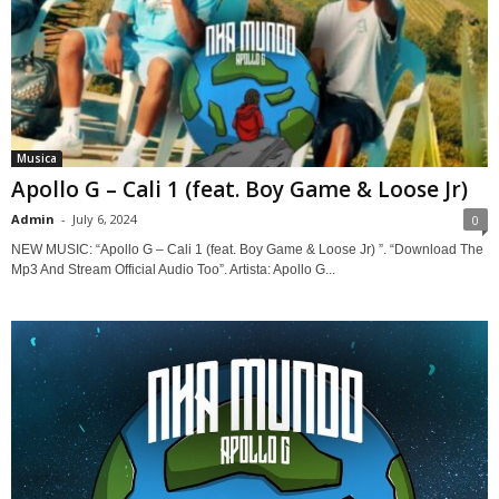
Musica
Apollo G – Cali 1 (feat. Boy Game & Loose Jr)
Admin
-
July 6, 2024
0
NEW MUSIC: “Apollo G – Cali 1 (feat. Boy Game & Loose Jr) ”. “Download The
Mp3 And Stream Official Audio Too”. Artista: Apollo G...