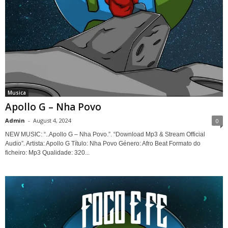
Musica
Apollo G – Nha Povo
Admin
-
August 4, 2024
0
NEW MUSIC: “..Apollo G – Nha Povo.”. “Download Mp3 & Stream Official
Audio”. Artista: Apollo G Título: Nha Povo Género: Afro Beat Formato do
ficheiro: Mp3 Qualidade: 320...