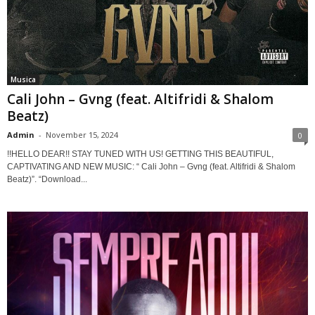
Musica
Cali John – Gvng (feat. Altifridi & Shalom
Beatz)
Admin
-
November 15, 2024
0
!!HELLO DEAR!! STAY TUNED WITH US! GETTING THIS BEAUTIFUL,
CAPTIVATING AND NEW MUSIC: “ Cali John – Gvng (feat. Altifridi & Shalom
Beatz)”. “Download...