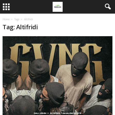
Home
Tags
Altifridi
Tag: Altifridi