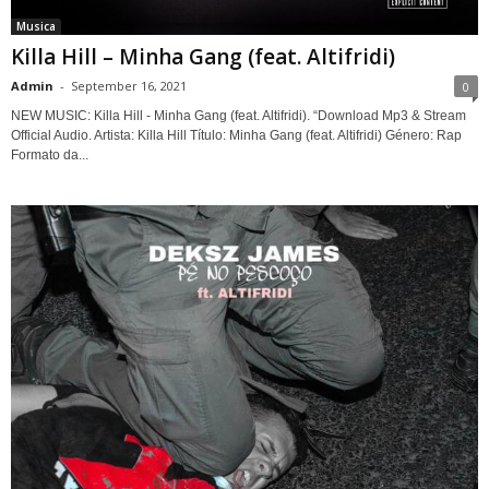
Musica
Killa Hill – Minha Gang (feat. Altifridi)
Admin
-
September 16, 2021
0
NEW MUSIC: Killa Hill - Minha Gang (feat. Altifridi). “Download Mp3 & Stream
Official Audio. Artista: Killa Hill Título: Minha Gang (feat. Altifridi) Género: Rap
Formato da...