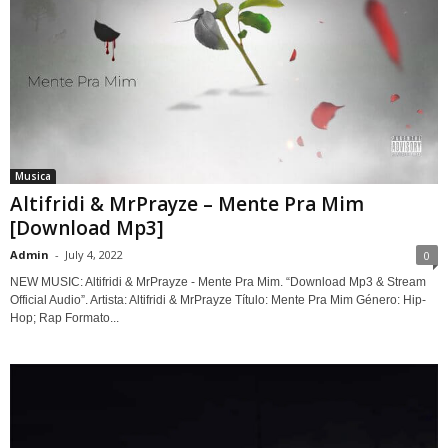
Musica
Altifridi & MrPrayze – Mente Pra Mim
[Download Mp3]
Admin
-
July 4, 2022
0
NEW MUSIC: Altifridi & MrPrayze - Mente Pra Mim. “Download Mp3 & Stream
Official Audio”. Artista: Altifridi & MrPrayze Título: Mente Pra Mim Género: Hip-
Hop; Rap Formato...