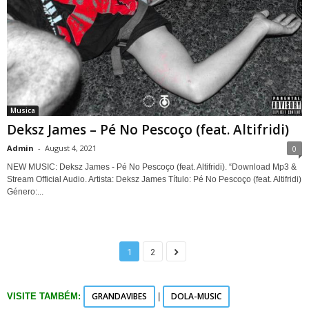
Musica
Deksz James – Pé No Pescoço (feat. Altifridi)
Admin
-
August 4, 2021
0
NEW MUSIC: Deksz James - Pé No Pescoço (feat. Altifridi). “Download Mp3 &
Stream Official Audio. Artista: Deksz James Título: Pé No Pescoço (feat. Altifridi)
Género:...
1
2
GRANDAVIBES
DOLA-MUSIC
VISITE TAMBÉM:
|