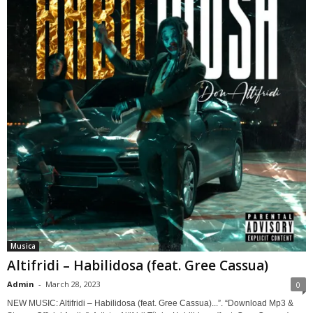
Musica
Altifridi – Habilidosa (feat. Gree Cassua)
Admin
-
March 28, 2023
0
NEW MUSIC: Altifridi – Habilidosa (feat. Gree Cassua)...”. “Download Mp3 &