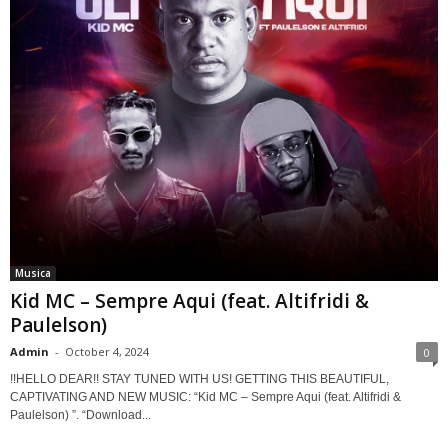
Musica
Kid MC – Sempre Aqui (feat. Altifridi &
Paulelson)
Admin
-
October 4, 2024
0
!!HELLO DEAR!! STAY TUNED WITH US! GETTING THIS BEAUTIFUL,
CAPTIVATING AND NEW MUSIC: “Kid MC – Sempre Aqui (feat. Altifridi &
Paulelson) ”. “Download...