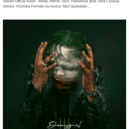
Stream Official Audio”. Artista: Altifridi Título: Habilidosa (feat. Gree Cassua)
Género: Kizomba Formato da música: Mp3 Qualidade:...