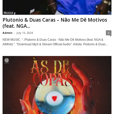
Musica
Plutonio & Duas Caras – Não Me Dê Motivos
(feat. NGA...
Admin
-
July 13, 2024
0
NEW MUSIC: “..Plutonio & Duas Caras - Não Me Dê Motivos (feat. NGA &
Altifridi).”. “Download Mp3 & Stream Official Audio”. Artista: Plutonio & Duas...