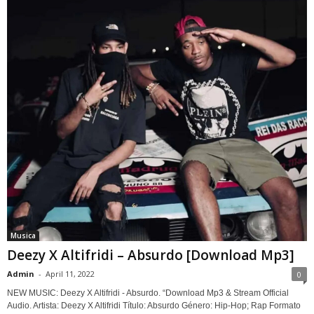
Musica
Deezy X Altifridi – Absurdo [Download Mp3]
Admin
-
April 11, 2022
0
NEW MUSIC: Deezy X Altifridi - Absurdo. “Download Mp3 & Stream Official
Audio. Artista: Deezy X Altifridi Título: Absurdo Género: Hip-Hop; Rap Formato